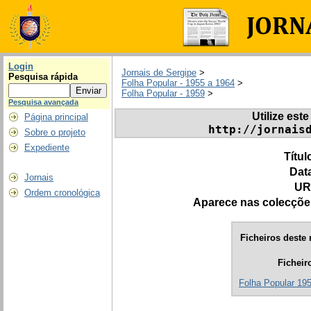
Login
Jornais de Sergipe
>
Pesquisa rápida
Folha Popular - 1955 a 1964
>
Folha Popular - 1959
>
Pesquisa avançada
Utilize este
Página principal
http://jornais
Sobre o projeto
Expediente
Títul
Dat
Jornais
UR
Ordem cronológica
Aparece nas colecçõe
Ficheiros deste 
Ficheir
Folha Popular 195