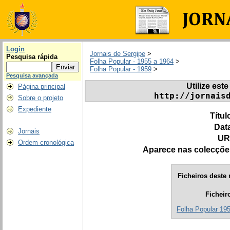
Login
Jornais de Sergipe
>
Pesquisa rápida
Folha Popular - 1955 a 1964
>
Folha Popular - 1959
>
Pesquisa avançada
Utilize este
Página principal
http://jornais
Sobre o projeto
Expediente
Títul
Dat
Jornais
UR
Ordem cronológica
Aparece nas colecçõe
Ficheiros deste 
Ficheir
Folha Popular 195