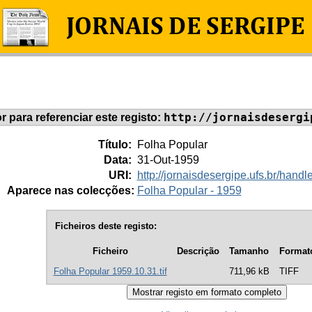
http://jornaisdesergi
or para referenciar este registo:
Título:
Folha Popular
Data:
31-Out-1959
URI:
http://jornaisdesergipe.ufs.br/han
Aparece nas colecções:
Folha Popular - 1959
Ficheiros deste registo:
Ficheiro
Descrição
Tamanho
Format
Folha Popular 1959.10.31.tif
711,96 kB
TIFF