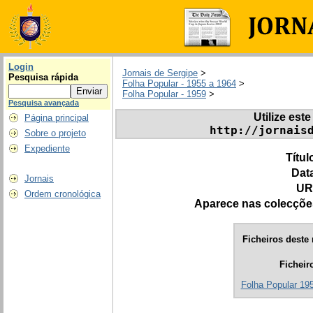
Login
Jornais de Sergipe
>
Pesquisa rápida
Folha Popular - 1955 a 1964
>
Folha Popular - 1959
>
Pesquisa avançada
Utilize este
Página principal
http://jornais
Sobre o projeto
Expediente
Títul
Dat
Jornais
UR
Ordem cronológica
Aparece nas colecçõe
Ficheiros deste 
Ficheir
Folha Popular 195