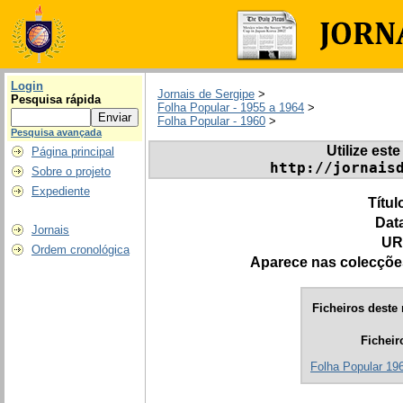
Login
Jornais de Sergipe
>
Pesquisa rápida
Folha Popular - 1955 a 1964
>
Folha Popular - 1960
>
Pesquisa avançada
Utilize este
Página principal
http://jornais
Sobre o projeto
Expediente
Títul
Dat
Jornais
UR
Ordem cronológica
Aparece nas colecçõe
Ficheiros deste 
Ficheir
Folha Popular 196