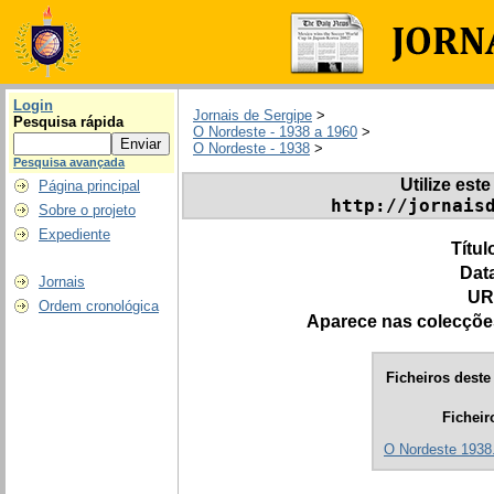
Login
Jornais de Sergipe
>
Pesquisa rápida
O Nordeste - 1938 a 1960
>
O Nordeste - 1938
>
Pesquisa avançada
Utilize este
Página principal
http://jornais
Sobre o projeto
Expediente
Títul
Dat
Jornais
UR
Ordem cronológica
Aparece nas colecçõe
Ficheiros deste 
Ficheir
O Nordeste 1938