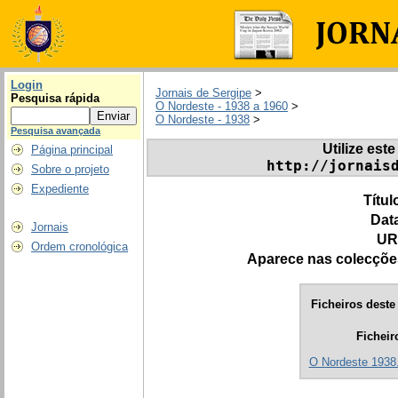
Login
Jornais de Sergipe
>
Pesquisa rápida
O Nordeste - 1938 a 1960
>
O Nordeste - 1938
>
Pesquisa avançada
Utilize este
Página principal
http://jornais
Sobre o projeto
Expediente
Títul
Dat
Jornais
UR
Ordem cronológica
Aparece nas colecçõe
Ficheiros deste 
Ficheir
O Nordeste 1938