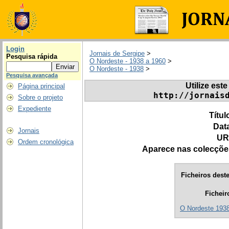
Login
Jornais de Sergipe
>
Pesquisa rápida
O Nordeste - 1938 a 1960
>
O Nordeste - 1938
>
Pesquisa avançada
Utilize este
Página principal
http://jornais
Sobre o projeto
Expediente
Títul
Dat
Jornais
UR
Ordem cronológica
Aparece nas colecçõe
Ficheiros deste
Ficheir
O Nordeste 1938.