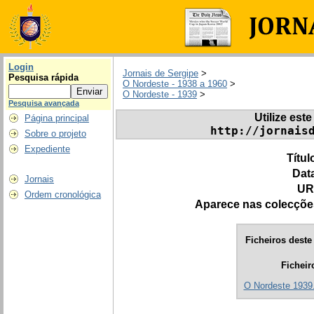
Login
Jornais de Sergipe
>
Pesquisa rápida
O Nordeste - 1938 a 1960
>
O Nordeste - 1939
>
Pesquisa avançada
Utilize este
Página principal
http://jornais
Sobre o projeto
Expediente
Títul
Dat
Jornais
UR
Ordem cronológica
Aparece nas colecçõe
Ficheiros deste 
Ficheir
O Nordeste 1939