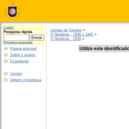
Login
Jornais de Sergipe
>
Pesquisa rápida
O Nordeste - 1938 a 1960
>
O Nordeste - 1939
>
Pesquisa avançada
Utilize este identificad
Página principal
Sobre o projeto
Expediente
Jornais
Ordem cronológica