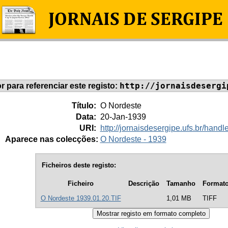
http://jornaisdesergi
or para referenciar este registo:
Título:
O Nordeste
Data:
20-Jan-1939
URI:
http://jornaisdesergipe.ufs.br/han
Aparece nas colecções:
O Nordeste - 1939
Ficheiros deste registo:
Ficheiro
Descrição
Tamanho
Format
O Nordeste 1939.01.20.TIF
1,01 MB
TIFF