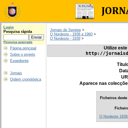
Login
Jornais de Sergipe
>
Pesquisa rápida
O Nordeste - 1938 a 1960
>
O Nordeste - 1939
>
Pesquisa avançada
Utilize este
Página principal
http://jornais
Sobre o projeto
Expediente
Títul
Dat
Jornais
UR
Ordem cronológica
Aparece nas colecçõe
Ficheiros deste 
Ficheir
O Nordeste 1939