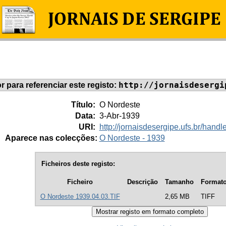
http://jornaisdesergi
or para referenciar este registo:
Título:
O Nordeste
Data:
3-Abr-1939
URI:
http://jornaisdesergipe.ufs.br/han
Aparece nas colecções:
O Nordeste - 1939
Ficheiros deste registo:
Ficheiro
Descrição
Tamanho
Format
O Nordeste 1939.04.03.TIF
2,65 MB
TIFF