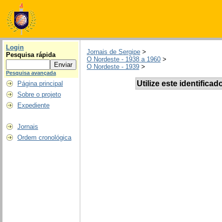
Login
Jornais de Sergipe
>
Pesquisa rápida
O Nordeste - 1938 a 1960
>
O Nordeste - 1939
>
Pesquisa avançada
Utilize este identificad
Página principal
Sobre o projeto
Expediente
Jornais
Ordem cronológica