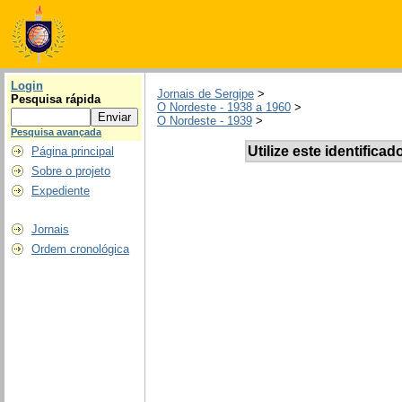
Login
Jornais de Sergipe
>
Pesquisa rápida
O Nordeste - 1938 a 1960
>
O Nordeste - 1939
>
Pesquisa avançada
Utilize este identificad
Página principal
Sobre o projeto
Expediente
Jornais
Ordem cronológica