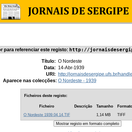
http://jornaisdesergi
or para referenciar este registo:
Título:
O Nordeste
Data:
14-Abr-1939
URI:
http://jornaisdesergipe.ufs.br/han
Aparece nas colecções:
O Nordeste - 1939
Ficheiros deste registo:
Ficheiro
Descrição
Tamanho
Format
O Nordeste 1939.04.14.TIF
1,14 MB
TIFF