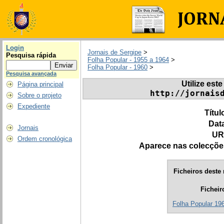
Login
Jornais de Sergipe
>
Pesquisa rápida
Folha Popular - 1955 a 1964
>
Folha Popular - 1960
>
Pesquisa avançada
Utilize este
Página principal
http://jornais
Sobre o projeto
Expediente
Títul
Dat
Jornais
UR
Ordem cronológica
Aparece nas colecçõe
Ficheiros deste 
Ficheir
Folha Popular 196