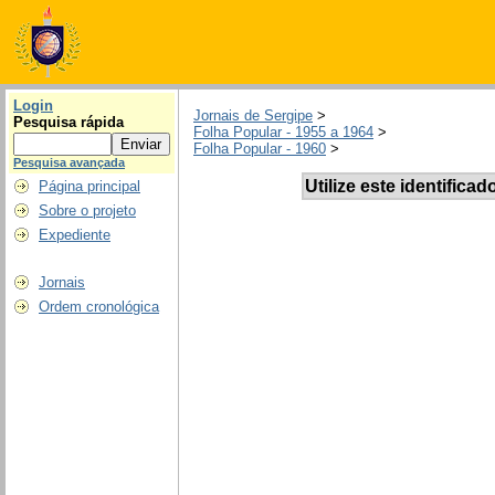
Login
Jornais de Sergipe
>
Pesquisa rápida
Folha Popular - 1955 a 1964
>
Folha Popular - 1960
>
Pesquisa avançada
Utilize este identificad
Página principal
Sobre o projeto
Expediente
Jornais
Ordem cronológica