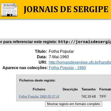
http://jornaisdesergi
or para referenciar este registo:
Título:
Folha Popular
Data:
7-Mai-1960
URI:
http://jornaisdesergipe.ufs.br/han
Aparece nas colecções:
Folha Popular - 1960
Ficheiros deste registo:
Ficheiro
Descrição
Tamanho
Format
Folha Popular 1960.05.07.tif
742,19 kB
TIFF