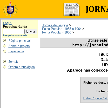
Login
Jornais de Sergipe
>
Pesquisa rápida
Folha Popular - 1955 a 1964
>
Folha Popular - 1960
>
Pesquisa avançada
Utilize este
Página principal
http://jornais
Sobre o projeto
Expediente
Títul
Dat
Jornais
UR
Ordem cronológica
Aparece nas colecçõe
Ficheiros deste 
Ficheir
Folha Popular 196