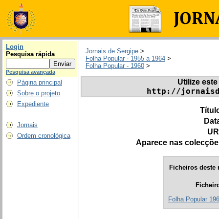
Login
Jornais de Sergipe
>
Pesquisa rápida
Folha Popular - 1955 a 1964
>
Folha Popular - 1960
>
Pesquisa avançada
Utilize este
Página principal
http://jornais
Sobre o projeto
Expediente
Títul
Dat
Jornais
UR
Ordem cronológica
Aparece nas colecçõe
Ficheiros deste 
Ficheir
Folha Popular 196