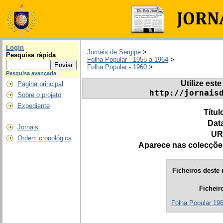
Login
Jornais de Sergipe
>
Pesquisa rápida
Folha Popular - 1955 a 1964
>
Folha Popular - 1960
>
Pesquisa avançada
Utilize este
Página principal
http://jornais
Sobre o projeto
Expediente
Títul
Dat
Jornais
UR
Ordem cronológica
Aparece nas colecçõe
Ficheiros deste 
Ficheir
Folha Popular 196