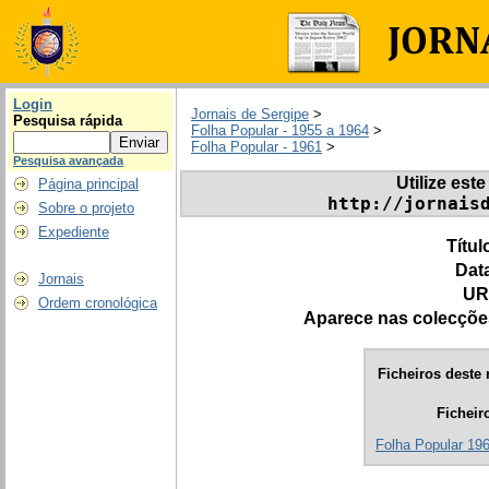
Login
Jornais de Sergipe
>
Pesquisa rápida
Folha Popular - 1955 a 1964
>
Folha Popular - 1961
>
Pesquisa avançada
Utilize este
Página principal
http://jornais
Sobre o projeto
Expediente
Títul
Dat
Jornais
UR
Ordem cronológica
Aparece nas colecçõe
Ficheiros deste 
Ficheir
Folha Popular 196