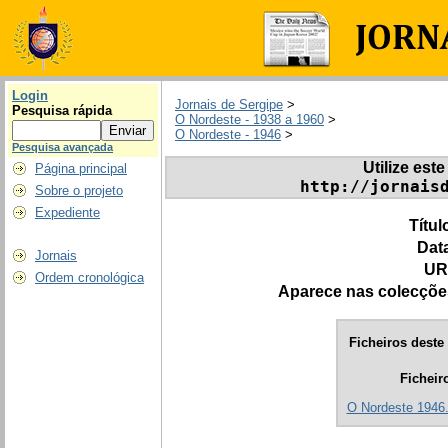
Login
Jornais de Sergipe
>
Pesquisa rápida
O Nordeste - 1938 a 1960
>
O Nordeste - 1946
>
Pesquisa avançada
Utilize este
Página principal
http://jornais
Sobre o projeto
Expediente
Títul
Dat
Jornais
UR
Ordem cronológica
Aparece nas colecçõe
Ficheiros deste 
Ficheir
O Nordeste 1946.