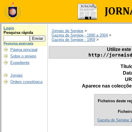
Login
Jornais de Sergipe
>
Pesquisa rápida
Gazeta de Sergipe - 1890 a 2004
>
Gazeta de Sergipe - 1959
>
Pesquisa avançada
Utilize este
Página principal
http://jornais
Sobre o projeto
Expediente
Títul
Dat
Jornais
UR
Ordem cronológica
Aparece nas colecçõe
Ficheiros deste reg
Ficheir
Gazeta de Sergipe 1