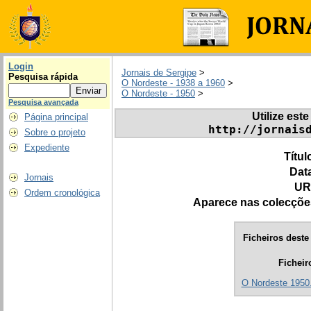
Login
Jornais de Sergipe
>
Pesquisa rápida
O Nordeste - 1938 a 1960
>
O Nordeste - 1950
>
Pesquisa avançada
Utilize este
Página principal
http://jornais
Sobre o projeto
Expediente
Títul
Dat
Jornais
UR
Ordem cronológica
Aparece nas colecçõe
Ficheiros deste 
Ficheir
O Nordeste 1950