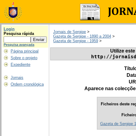
Login
Jornais de Sergipe
>
Pesquisa rápida
Gazeta de Sergipe - 1890 a 2004
>
Gazeta de Sergipe - 1959
>
Pesquisa avançada
Utilize este
Página principal
http://jornais
Sobre o projeto
Expediente
Títul
Dat
Jornais
UR
Ordem cronológica
Aparece nas colecçõe
Ficheiros deste reg
Ficheir
Gazeta de Sergipe 1