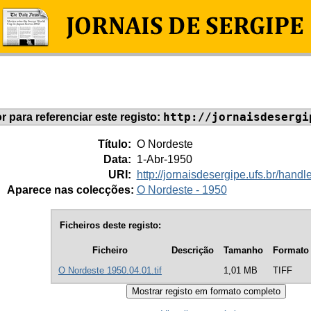
http://jornaisdesergi
or para referenciar este registo:
Título:
O Nordeste
Data:
1-Abr-1950
URI:
http://jornaisdesergipe.ufs.br/han
Aparece nas colecções:
O Nordeste - 1950
Ficheiros deste registo:
Ficheiro
Descrição
Tamanho
Formato
O Nordeste 1950.04.01.tif
1,01 MB
TIFF