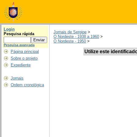
Login
Jornais de Sergipe
>
Pesquisa rápida
O Nordeste - 1938 a 1960
>
O Nordeste - 1950
>
Pesquisa avançada
Utilize este identificad
Página principal
Sobre o projeto
Expediente
Jornais
Ordem cronológica