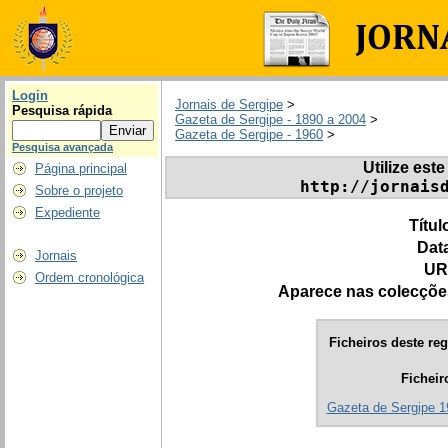
Login
Jornais de Sergipe
>
Pesquisa rápida
Gazeta de Sergipe - 1890 a 2004
>
Gazeta de Sergipe - 1960
>
Pesquisa avançada
Utilize este
Página principal
http://jornais
Sobre o projeto
Expediente
Títul
Dat
Jornais
UR
Ordem cronológica
Aparece nas colecçõe
Ficheiros deste reg
Ficheir
Gazeta de Sergipe 1