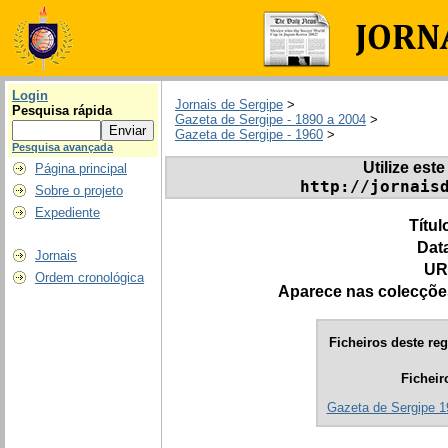
Login
Jornais de Sergipe
>
Pesquisa rápida
Gazeta de Sergipe - 1890 a 2004
>
Gazeta de Sergipe - 1960
>
Pesquisa avançada
Utilize este
Página principal
http://jornais
Sobre o projeto
Expediente
Títul
Dat
Jornais
UR
Ordem cronológica
Aparece nas colecçõe
Ficheiros deste reg
Ficheir
Gazeta de Sergipe 1