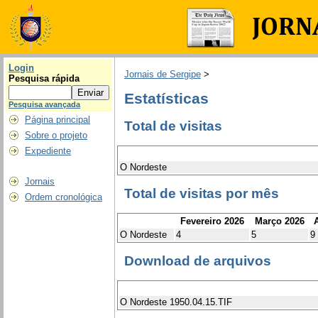
Login
Jornais de Sergipe
>
Pesquisa rápida
Estatísticas
Pesquisa avançada
Página principal
Total de visitas
Sobre o projeto
Expediente
O Nordeste
Jornais
Total de visitas por mês
Ordem cronológica
Fevereiro 2026
Março 2026
A
O Nordeste
4
5
9
Download de arquivos
O Nordeste 1950.04.15.TIF