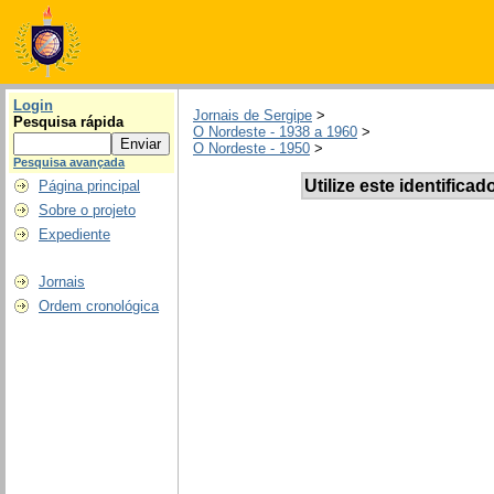
Login
Jornais de Sergipe
>
Pesquisa rápida
O Nordeste - 1938 a 1960
>
O Nordeste - 1950
>
Pesquisa avançada
Utilize este identificad
Página principal
Sobre o projeto
Expediente
Jornais
Ordem cronológica