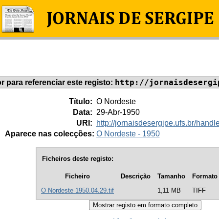
http://jornaisdesergi
or para referenciar este registo:
Título:
O Nordeste
Data:
29-Abr-1950
URI:
http://jornaisdesergipe.ufs.br/han
Aparece nas colecções:
O Nordeste - 1950
Ficheiros deste registo:
Ficheiro
Descrição
Tamanho
Formato
O Nordeste 1950.04.29.tif
1,11 MB
TIFF