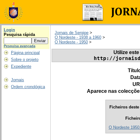
Login
Jornais de Sergipe
>
Pesquisa rápida
O Nordeste - 1938 a 1960
>
O Nordeste - 1950
>
Pesquisa avançada
Utilize este
Página principal
http://jornais
Sobre o projeto
Expediente
Títul
Dat
Jornais
UR
Ordem cronológica
Aparece nas colecçõe
Ficheiros deste 
Ficheir
O Nordeste 1950