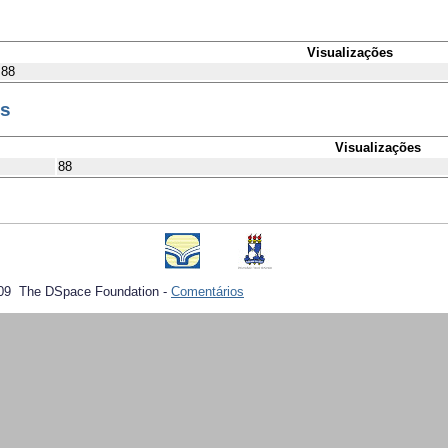
Visualizações
88
es
Visualizações
88
09 The DSpace Foundation -
Comentários