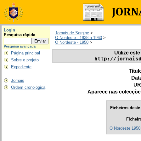
Login
Jornais de Sergipe
>
Pesquisa rápida
O Nordeste - 1938 a 1960
>
O Nordeste - 1950
>
Pesquisa avançada
Utilize este
Página principal
http://jornais
Sobre o projeto
Expediente
Títul
Dat
Jornais
UR
Ordem cronológica
Aparece nas colecçõe
Ficheiros deste 
Ficheir
O Nordeste 1950