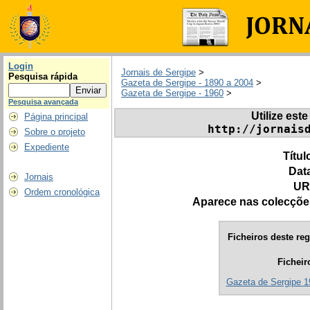
Login
Jornais de Sergipe
>
Pesquisa rápida
Gazeta de Sergipe - 1890 a 2004
>
Gazeta de Sergipe - 1960
>
Pesquisa avançada
Utilize este
Página principal
http://jornais
Sobre o projeto
Expediente
Títul
Dat
Jornais
UR
Ordem cronológica
Aparece nas colecçõe
Ficheiros deste reg
Ficheir
Gazeta de Sergipe 1