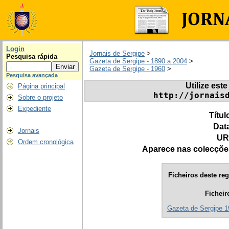
Login
Jornais de Sergipe
>
Pesquisa rápida
Gazeta de Sergipe - 1890 a 2004
>
Gazeta de Sergipe - 1960
>
Pesquisa avançada
Utilize este
Página principal
http://jornais
Sobre o projeto
Expediente
Títul
Dat
Jornais
UR
Ordem cronológica
Aparece nas colecçõe
Ficheiros deste reg
Ficheir
Gazeta de Sergipe 1