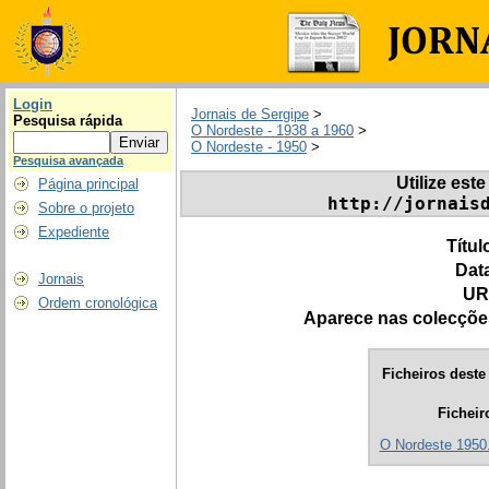
Login
Jornais de Sergipe
>
Pesquisa rápida
O Nordeste - 1938 a 1960
>
O Nordeste - 1950
>
Pesquisa avançada
Utilize este
Página principal
http://jornais
Sobre o projeto
Expediente
Títul
Dat
Jornais
UR
Ordem cronológica
Aparece nas colecçõe
Ficheiros deste 
Ficheir
O Nordeste 1950