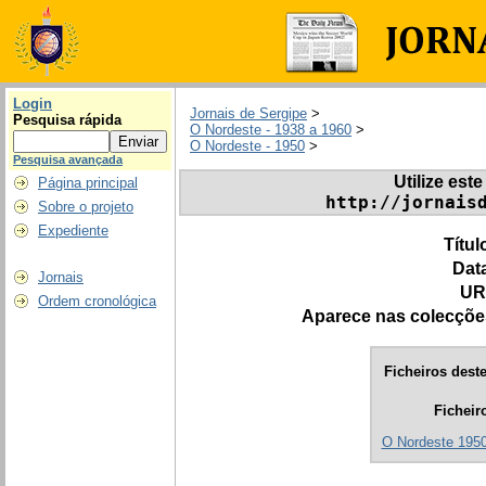
Login
Jornais de Sergipe
>
Pesquisa rápida
O Nordeste - 1938 a 1960
>
O Nordeste - 1950
>
Pesquisa avançada
Utilize este
Página principal
http://jornais
Sobre o projeto
Expediente
Títul
Dat
Jornais
UR
Ordem cronológica
Aparece nas colecçõe
Ficheiros deste
Ficheir
O Nordeste 1950.