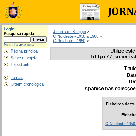
Login
Jornais de Sergipe
>
Pesquisa rápida
O Nordeste - 1938 a 1960
>
O Nordeste - 1950
>
Pesquisa avançada
Utilize este
Página principal
http://jornais
Sobre o projeto
Expediente
Títul
Dat
Jornais
UR
Ordem cronológica
Aparece nas colecçõe
Ficheiros deste 
Ficheir
O Nordeste 1950.