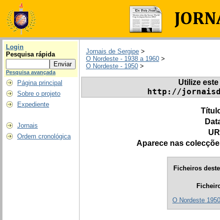
Login
Jornais de Sergipe
>
Pesquisa rápida
O Nordeste - 1938 a 1960
>
O Nordeste - 1950
>
Pesquisa avançada
Utilize este
Página principal
http://jornais
Sobre o projeto
Expediente
Títul
Dat
Jornais
UR
Ordem cronológica
Aparece nas colecçõe
Ficheiros deste
Ficheir
O Nordeste 1950.