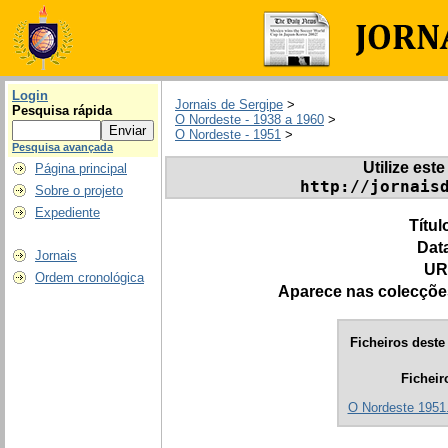
Login
Jornais de Sergipe
>
Pesquisa rápida
O Nordeste - 1938 a 1960
>
O Nordeste - 1951
>
Pesquisa avançada
Utilize este
Página principal
http://jornais
Sobre o projeto
Expediente
Títul
Dat
Jornais
UR
Ordem cronológica
Aparece nas colecçõe
Ficheiros deste 
Ficheir
O Nordeste 1951