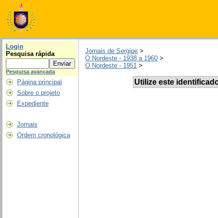
Login
Jornais de Sergipe
>
Pesquisa rápida
O Nordeste - 1938 a 1960
>
O Nordeste - 1951
>
Pesquisa avançada
Utilize este identificad
Página principal
Sobre o projeto
Expediente
Jornais
Ordem cronológica