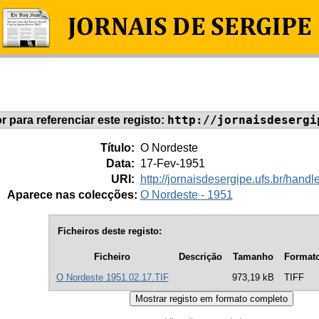
http://jornaisdesergi
or para referenciar este registo:
Título:
O Nordeste
Data:
17-Fev-1951
URI:
http://jornaisdesergipe.ufs.br/han
Aparece nas colecções:
O Nordeste - 1951
Ficheiros deste registo:
Ficheiro
Descrição
Tamanho
Format
O Nordeste 1951.02.17.TIF
973,19 kB
TIFF