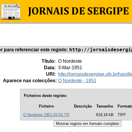
http://jornaisdesergi
or para referenciar este registo:
Título:
O Nordeste
Data:
3-Mar-1951
URI:
http://jornaisdesergipe.ufs.br/han
Aparece nas colecções:
O Nordeste - 1951
Ficheiros deste registo:
Ficheiro
Descrição
Tamanho
Format
O Nordeste 1951.03.03.TIF
819,18 kB
TIFF