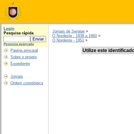
Login
Jornais de Sergipe
>
Pesquisa rápida
O Nordeste - 1938 a 1960
>
O Nordeste - 1951
>
Pesquisa avançada
Utilize este identificad
Página principal
Sobre o projeto
Expediente
Jornais
Ordem cronológica