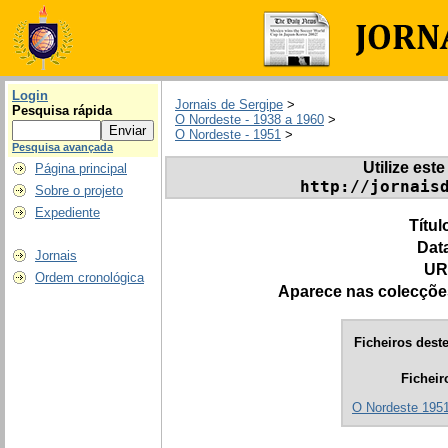
Login
Jornais de Sergipe
>
Pesquisa rápida
O Nordeste - 1938 a 1960
>
O Nordeste - 1951
>
Pesquisa avançada
Utilize este
Página principal
http://jornais
Sobre o projeto
Expediente
Títul
Dat
Jornais
UR
Ordem cronológica
Aparece nas colecçõe
Ficheiros deste
Ficheir
O Nordeste 1951.