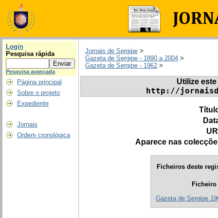
Login
Jornais de Sergipe
>
Pesquisa rápida
Gazeta de Sergipe - 1890 a 2004
>
Gazeta de Sergipe - 1962
>
Pesquisa avançada
Utilize este
Página principal
http://jornais
Sobre o projeto
Expediente
Títul
Dat
Jornais
UR
Ordem cronológica
Aparece nas colecçõe
Ficheiros deste regi
Ficheiro
Gazeta de Sergipe 19