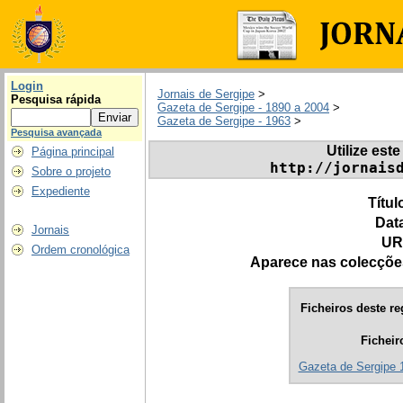
Login
Jornais de Sergipe
>
Pesquisa rápida
Gazeta de Sergipe - 1890 a 2004
>
Gazeta de Sergipe - 1963
>
Pesquisa avançada
Utilize este
Página principal
http://jornais
Sobre o projeto
Expediente
Títul
Dat
Jornais
UR
Ordem cronológica
Aparece nas colecçõe
Ficheiros deste re
Ficheir
Gazeta de Sergipe 1