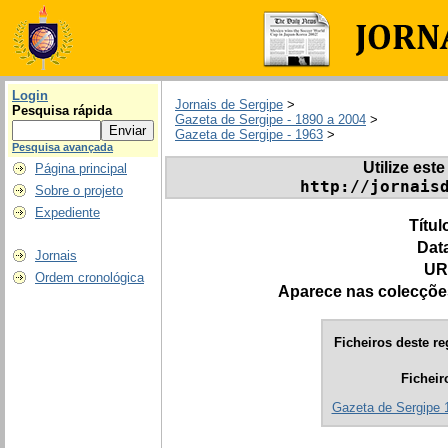
Login
Jornais de Sergipe
>
Pesquisa rápida
Gazeta de Sergipe - 1890 a 2004
>
Gazeta de Sergipe - 1963
>
Pesquisa avançada
Utilize este
Página principal
http://jornais
Sobre o projeto
Expediente
Títul
Dat
Jornais
UR
Ordem cronológica
Aparece nas colecçõe
Ficheiros deste re
Ficheir
Gazeta de Sergipe 1