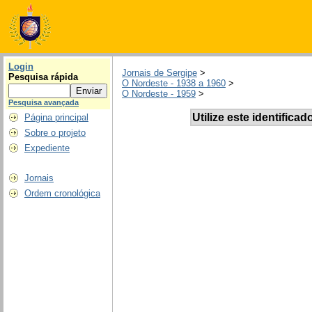
Login
Jornais de Sergipe
>
Pesquisa rápida
O Nordeste - 1938 a 1960
>
O Nordeste - 1959
>
Pesquisa avançada
Utilize este identificad
Página principal
Sobre o projeto
Expediente
Jornais
Ordem cronológica