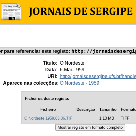
http://jornaisdesergi
or para referenciar este registo:
Título:
O Nordeste
Data:
6-Mai-1959
URI:
http://jornaisdesergipe.ufs.br/han
Aparece nas colecções:
O Nordeste - 1959
Ficheiros deste registo:
Ficheiro
Descrição
Tamanho
Format
O Nordeste 1959.05.06.TIF
1,13 MB
TIFF