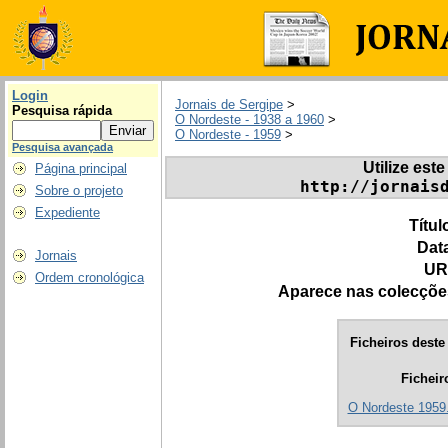
Login
Jornais de Sergipe
>
Pesquisa rápida
O Nordeste - 1938 a 1960
>
O Nordeste - 1959
>
Pesquisa avançada
Utilize este
Página principal
http://jornais
Sobre o projeto
Expediente
Títul
Dat
Jornais
UR
Ordem cronológica
Aparece nas colecçõe
Ficheiros deste 
Ficheir
O Nordeste 1959