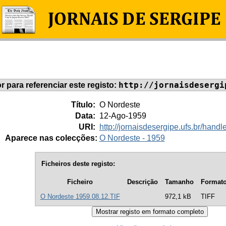
http://jornaisdesergi
or para referenciar este registo:
Título:
O Nordeste
Data:
12-Ago-1959
URI:
http://jornaisdesergipe.ufs.br/han
Aparece nas colecções:
O Nordeste - 1959
Ficheiros deste registo:
Ficheiro
Descrição
Tamanho
Format
O Nordeste 1959.08.12.TIF
972,1 kB
TIFF