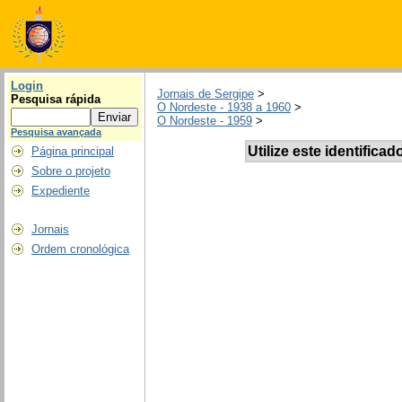
Login
Jornais de Sergipe
>
Pesquisa rápida
O Nordeste - 1938 a 1960
>
O Nordeste - 1959
>
Pesquisa avançada
Utilize este identificad
Página principal
Sobre o projeto
Expediente
Jornais
Ordem cronológica