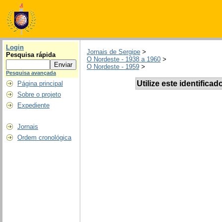
Login
Jornais de Sergipe
>
Pesquisa rápida
O Nordeste - 1938 a 1960
>
O Nordeste - 1959
>
Pesquisa avançada
Utilize este identificad
Página principal
Sobre o projeto
Expediente
Jornais
Ordem cronológica