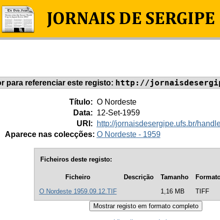
http://jornaisdesergi
or para referenciar este registo:
Título:
O Nordeste
Data:
12-Set-1959
URI:
http://jornaisdesergipe.ufs.br/han
Aparece nas colecções:
O Nordeste - 1959
Ficheiros deste registo:
Ficheiro
Descrição
Tamanho
Format
O Nordeste 1959.09.12.TIF
1,16 MB
TIFF