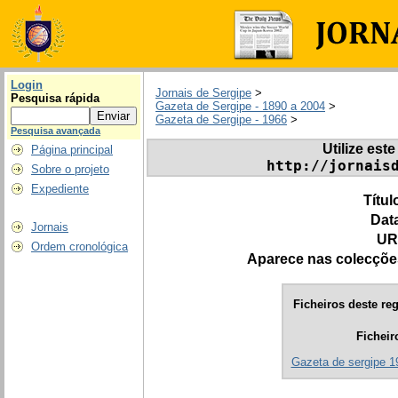
Login
Jornais de Sergipe
>
Pesquisa rápida
Gazeta de Sergipe - 1890 a 2004
>
Gazeta de Sergipe - 1966
>
Pesquisa avançada
Utilize este
Página principal
http://jornais
Sobre o projeto
Expediente
Títul
Dat
Jornais
UR
Ordem cronológica
Aparece nas colecçõe
Ficheiros deste reg
Ficheir
Gazeta de sergipe 1