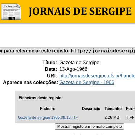
http://jornaisdesergi
or para referenciar este registo:
Título:
Gazeta de Sergipe
Data:
13-Ago-1966
URI:
http://jornaisdesergipe.ufs.br/han
Aparece nas colecções:
Gazeta de Sergipe - 1966
Ficheiros deste registo:
Ficheiro
Descrição
Tamanho
Form
Gazeta de sergipe 1966.08.13.TIF
2,26 MB
TIFF